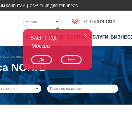
ЫМ КЛИЕНТАМ
|
ОБУЧЕНИЕ ДЛЯ ТРЕНЕРОВ
+7 495
974 1234
Москва
О НАС
КАТАЛОГ
СЕРВИС
УСЛУГИ
БИЗНЕС
Ваш город
Москва
ободные веса
Да
Нет
са NOHrD
 категория