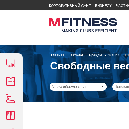
КОРПОРАТИВНЫЙ САЙТ
|
БИЗНЕСУ
|
ЧАСТН
Главная
Каталог
Бренды
NOHrD
Св
Свободные ве
Марка оборудования
Ценовая