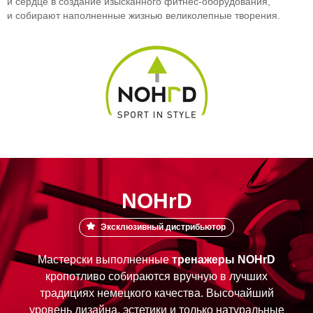
и сердце в создание изысканного
фитнес-оборудования
,
и собирают наполненные жизнью великолепные творения.
NOHrD
Эксклюзивный дистрибьютор
Мастерски выполненные
тренажеры NOHrD
кропотливо собираются вручную в лучших
традициях немецкого качества. Высочайший
уровень дизайна, эстетики и только натуральные