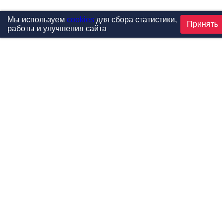
Мы используем
cookies
для сбора статистики,
Принять
работы и улучшения сайта
Проекты
Каталог
Новости
Контакты
©1999-2026 МФитнес. Все права защищены.
Разработка сайта —
студия «Сибирикс»