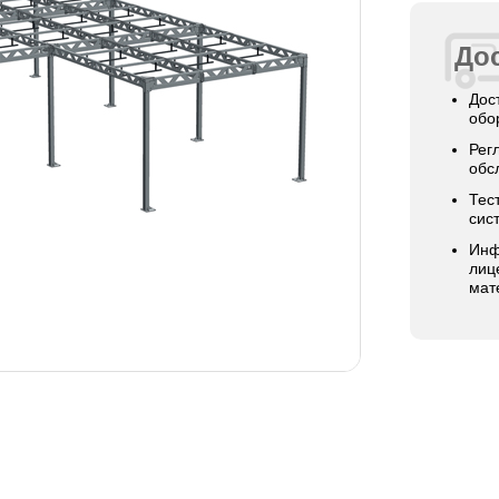
Дос
Дос
обо
Рег
обс
Тес
сис
Инф
лиц
мат