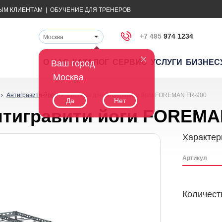
ЫМ КЛИЕНТАМ
|
ОБУЧЕНИЕ ДЛЯ ТРЕНЕРОВ
+7 495
974 1234
Москва
О НАС
КАТАЛОГ
СЕРВИС
УСЛУГИ
БИЗНЕС
Ваш город
Москва
Антигравити-йога
Система для антигравити йоги FOREMAN FR-900
Да
Нет
нтигравити йоги FOREMA
Характер
Артикул
Количест