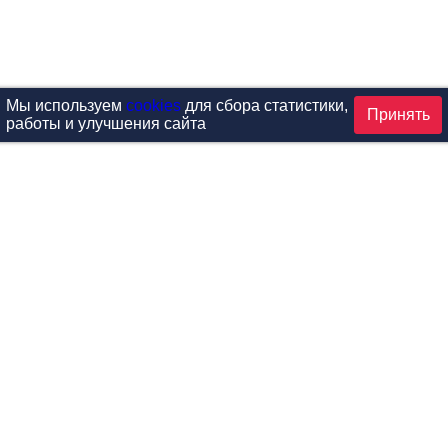
Мы используем
cookies
для сбора статистики,
Принять
работы и улучшения сайта
аталог
ардиотренажеры
Реабилитация и диагностик
иловые тренажеры
Инверсия и растяжка
вободные веса
Детский фитнес
одульные рамы
Мебель для фитнеса
илатес
Б/У тренажеры