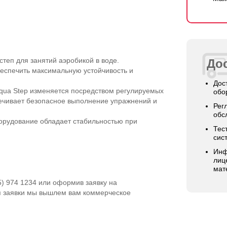
 степ для занятий аэробикой в воде.
Дос
беспечить максимальную устойчивость и
Дос
Aqua Step изменяется посредством регулируемых
обо
ечивает безопасное выполнение упражнений и
Рег
обс
борудование обладает стабильностью при
Тес
сис
Инф
лиц
мат
5) 974 1234 или оформив заявку на
я заявки мы вышлем вам коммерческое