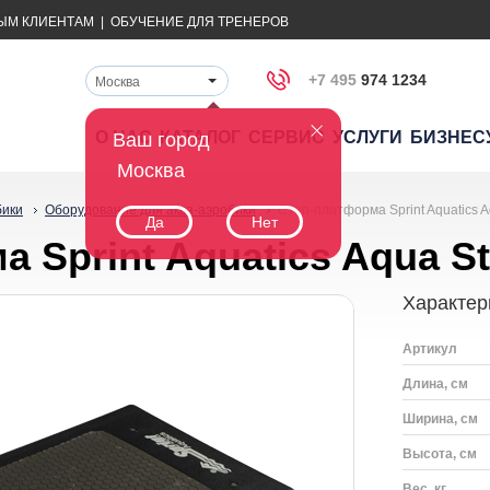
ЫМ КЛИЕНТАМ
|
ОБУЧЕНИЕ ДЛЯ ТРЕНЕРОВ
+7 495
974 1234
Москва
О НАС
КАТАЛОГ
СЕРВИС
УСЛУГИ
БИЗНЕС
Ваш город
Москва
бики
Оборудование для аква-аэробики
Степ-платформа Sprint Aquatics A
Да
Нет
 Sprint Aquatics Aqua S
Характер
Артикул
Длина, см
Ширина, см
Высота, см
Вес, кг