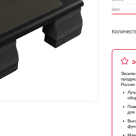
Цвет
Количест
Э
Эксклю
продук
России
Луч
обо
Пов
для
Выс
фун
Мак