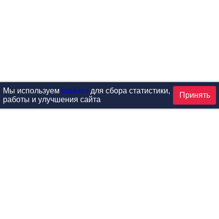
Мы используем
cookies
для сбора статистики,
Принять
работы и улучшения сайта
аталог
ардиотренажеры
Реабилитация и диагностик
иловые тренажеры
Инверсия и растяжка