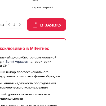
серый / черный
во
В ЗАЯВКУ
ксклюзивно в МФитнес
зивный дистрибьютор оригинальной
ции
Sprint Aquatics
на территории
 и СНГ
ший выбор профессионального
рудования и мировых фитнес-брендов
ышенная надежность оборудования
 коммерческого использования
окий уровень технологичности и
кциональности
симальная отдача от использования