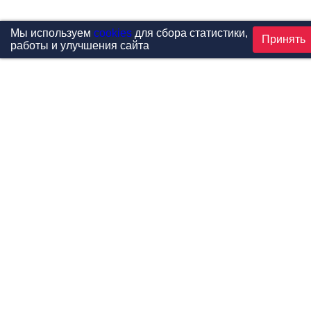
Мы используем
cookies
для сбора статистики,
Принять
работы и улучшения сайта
Проекты
Каталог
Новости
Контакты
©1999-2026 МФитнес. Все права защищены.
Разработка сайта —
студия «Сибирикс»