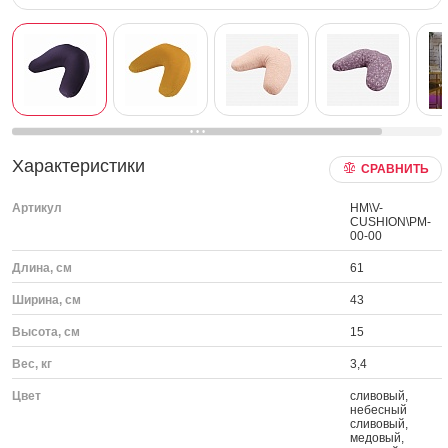
Характеристики
СРАВНИТЬ
Артикул
HM\V-
CUSHION\PM-
00-00
Длина, см
61
Ширина, см
43
Высота, см
15
Вес, кг
3,4
Цвет
сливовый,
небесный
сливовый,
медовый,