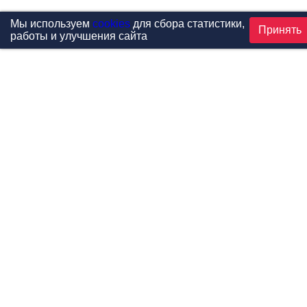
Мы используем
cookies
для сбора статистики,
Принять
работы и улучшения сайта
Проекты
Каталог
Новости
Контакты
©1999-2026 МФитнес. Все права защищены.
Разработка сайта —
студия «Сибирикс»