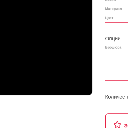
Материал
Цвет
Опции
Брошюра
Количест
Э