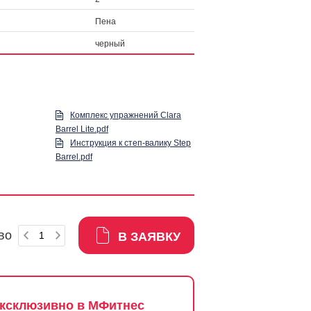
Пена
черный
Комплекс упражнений Clara
Barrel Lite.pdf
Инструкция к cтеп-валику Step
Barrel.pdf
во
В ЗАЯВКУ
ксклюзивно в МФитнес