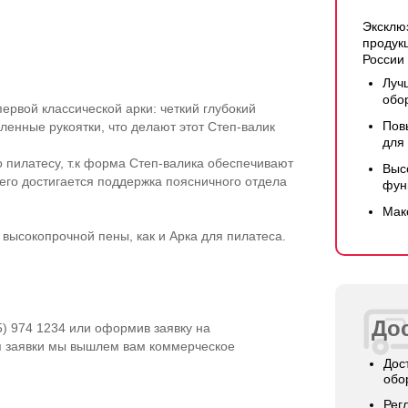
Эксклю
продук
России
Луч
обо
рвой классической арки: четкий глубокий
Пов
ленные рукоятки, что делают этот Степ-валик
для
 пилатесу, т.к форма Степ-валика обеспечивают
Выс
чего достигается поддержка поясничного отдела
фун
Мак
из высокопрочной пены, как и Арка для пилатеса.
Дос
5) 974 1234 или оформив заявку на
я заявки мы вышлем вам коммерческое
Дос
обо
Рег