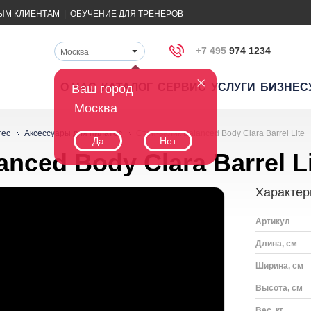
ЫМ КЛИЕНТАМ
|
ОБУЧЕНИЕ ДЛЯ ТРЕНЕРОВ
+7 495
974 1234
Москва
О НАС
КАТАЛОГ
СЕРВИС
УСЛУГИ
БИЗНЕС
Ваш город
Москва
тес
Аксессуары для пилатес
Степ-валик Balanced Body Clara Barrel Lite
Да
Нет
nced Body Clara Barrel L
Характер
Артикул
Длина, см
Ширина, см
Высота, см
Вес, кг