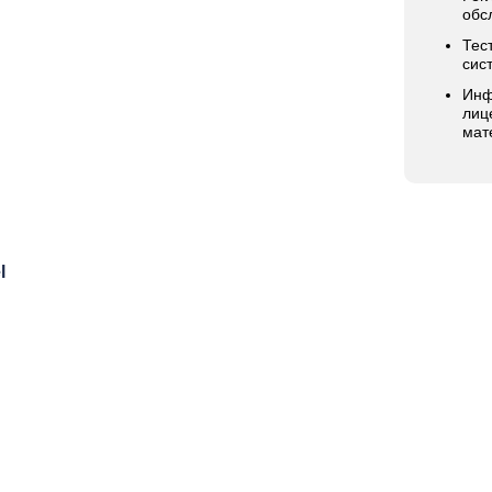
обс
Тес
сис
Инф
лиц
мат
l