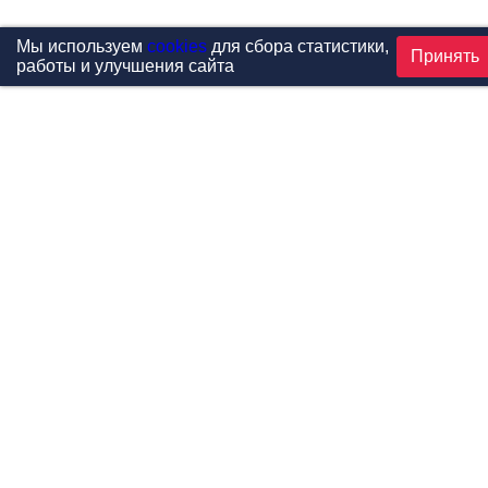
Мы используем
cookies
для сбора статистики,
Принять
работы и улучшения сайта
Проекты
Каталог
Новости
Контакты
©1999-2026 МФитнес. Все права защищены.
Разработка сайта —
студия «Сибирикс»