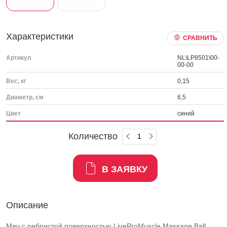
Характеристики
СРАВНИТЬ
Артикул
NL\LP8501\00-
00-00
Вес, кг
0,15
Диаметр, см
6,5
Цвет
синий
Количество
В ЗАЯВКУ
Описание
Мяч с ребристой поверхностью LiveProMuscle Massage Ball