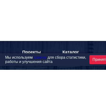
Проекты
Каталог
Мы используем
cookies
для сбора статистики,
Принят
Новости
Контакты
работы и улучшения сайта
©1999-2026 МФитнес. Все права защищены.
Разработка сайта —
студия «Сибирикс»