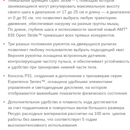
Уникальная функция Open Stride™ с помощью которой
занимающиеся могут регулировать максимальную высоту
своего шага в диапазоне от 17 до 25 см и длину — в диапазоне
от 0 до 91 см, что позволяет выбрать любую траекторию
движения, обеспечивая нагрузку на разные группы мышц.
®
По длине, глубине шага и интенсивности занятий новый AMT
835 Open Stride™ превзошел всех прямых конкурентов.
Три разных положения рукояток на движущихся рычагах
позволяют любому пользователю выбрать подходящий хват.
Верхняя рукоятка оснащена встроенным датчиком,
контролирующим частоту пульса, и обеспечивает устойчивость
и удобство при тренировке нижней части тела.
Консоль P31, созданная в дополнение к тренажерам серии
Experience Series™, оснащена удобными элементами
управления и светодиодным дисплеем, на котором
отображаются важнейшие показатели физического состояния.
Дополнительное удобство и плавность хода достигаются
за счет подшипников и поворотных валов большого размера.
Ресурс расходных материалов рассчитан на 100 млн. циклов
работы без замены, что соответствует 5 годам
высокоинтенсивного использования.