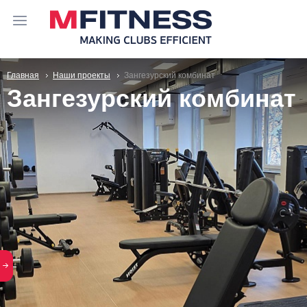
Главная
Наши проекты
Зангезурский комбинат
Зангезурский комбинат