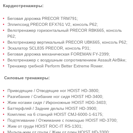
Кардиотренажеры:
Беговая дорожка PRECOR TRM791;
Эллипсоид PRECOR EFX761 V2, консоль Р62;
Велотренажер горизонтальный PRECOR RBK665, консоль
Р62;
Велотренажер вертикальный PRECOR UBK665, консоль Р62;
Эскалатор SCL835 PRECOR, консоль Р31;
Беговая дорожка механическая FOREMAN FY-2399;
Велотренажер с воздушным сопротивлением Assault AirBike;
Тренажер гребной Рerform Вetter Extreme Rower.
Силовые тренажеры:
Приводящие / Отводящие ног HOIST HD-3800;
Разгибание / Сгибание ног сидя HOIST HD-3400;
Жим ногами сидя / Икроножные HOIST HDG-3403;
Баттерфляй / 3адние дельты HOIST HD-3900;
Комплекс на 6 станций HOIST CMJ-6000-1-6175;
Подтягивание / Отжимание с помощью HOIST HD-3700;
Жим от груди HOIST ROC-IT RS-1301;
Мульти-жим от груди / Жим от плеч HOIST HD-3300;