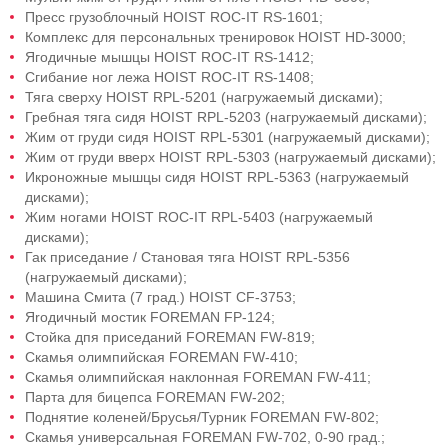
Пресс грузоблочный HOIST ROC-IT RS-1601;
Комплекс для персональных тренировок HOIST HD-3000;
Ягодичные мышцы HOIST ROC-IT RS-1412;
Сгибание ног лежа HOIST ROC-IT RS-1408;
Тяга сверху HOIST RPL-5201 (нагружаемый дисками);
Гребная тяга сидя HOIST RPL-5203 (нагружаемый дисками);
Жим от груди сидя HOIST RРL-5З01 (нагружаемый дисками);
Жим от груди вверх HOIST RPL-5303 (нагружаемый дисками);
Икроножные мышцы сидя HOIST RPL-5363 (нагружаемый
дисками);
Жим ногами HOIST ROC-IT RPL-5403 (нагружаемый
дисками);
Гак приседание / Становая тяга HOIST RPL-5356
(нагружаемый дисками);
Машина Смита (7 град.) HOIST СF-3753;
Яrодичный мостик FOREMAN FР-124;
Стойка дпя приседаний FОRЕМАN FW-819;
Скамья олимпийская FОRЕМАN FW-410;
Скамья олимпийская наклонная FОRЕМАN FW-411;
Парта для бицепса FOREMAN FW-202;
Поднятие коленей/Брусья/Турник FOREMAN FW-802;
Скамья универсальная FOREMAN FW-702, 0-90 град.;