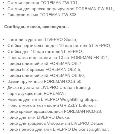
Скамья простая FОRЕМАN FW 701;
Скамья для пресса реryлируемая FOREMAN FW-511;
Гиперэкстензия FOREMAN FW 308.
Свободные веса, аксессуары:
Гантели в уретане LIVEPRO Studio;
Стойка вертикальная для 10 пар гантелей LIVEPRO;
Стойка для 10 пар гантелей LIVEPRO;
Подставка под штанги на 10 шт. FOREMAN FR-814;
Грифы олимпийский FОRЕМАN ОВ-7;
Грифы E-Z кривые FOREMAN OBZ-5;
Грифы олимпийский FОRЕМАN ОВ-60;
3амки пружинные FOREMAN COS-50;
Диски в уретане LIVEPRO Urеthаn training;
Гири двухцветная FOREMAN;
Ремень для тяги LIVEPRO Weightlifting Straps;
Пояс тяжелоатлетический GRIZZLY Еnfоrсеr;
Гриф кривой вращающийся FOREMAN RCB-28;
Гриф для тяги LIVEPRO Deluxe;
Гриф для трицепса V-образный LIVEPRO Deluxe;
Гриф прямой для тяги LIVEPRO Deluxe straight bar;