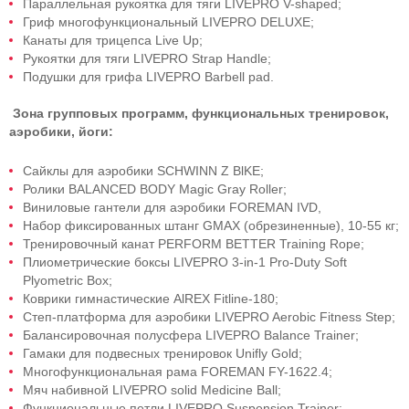
Параллельная рукоятка для тяги LIVEPRO V-shaped;
Гриф многофункциональный LIVEPRO DELUXE;
Канаты для трицепса Live Up;
Рукоятки для тяги LIVEPRO Strap Handle;
Подушки для грифа LIVEPRO Barbell pad.
Зона групповых программ, функциональных тренировок,
аэробики, йоги:
Сайклы для аэробики SCHWINN Z BlKE;
Ролики BALANCED BODY Magic Gray Roller;
Виниловые гантели для аэробики FOREMAN IVD,
Набор фиксированных штанг GMAX (обрезиненные), 10-55 кг;
Тренировочный канат PERFORM BETTER Training Rope;
Плиометрические боксы LIVEPRO 3-in-1 Pro-Duty Soft
Plyometric Вох;
Коврики гимнастические AlREX Fitline-180;
Степ-платформа для аэробики LIVEPRO Aerobic Fitness Step;
Балансировочная полусфера LIVEPRO Ваlаnсе Trainer;
Гамаки для подвесных тренировок Unifly Gold;
Многофункциональная рама FOREMAN FY-1622.4;
Мяч набивной LIVEPRO solid Medicine Ball;
Функциональные петли LIVEPRO Suspension Trainer;