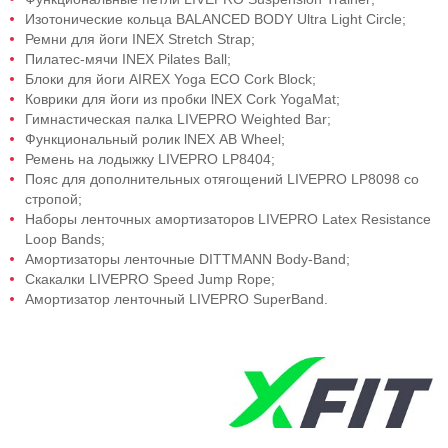
Изотонические кольца BALANCED BODY Ultra Light Circle;
Ремни для йоги INEX Stretch Strар;
Пилатес-мячи INEX Pilates Ball;
Блоки для йоги AIREX Yoga ЕСО Cork Block;
Коврики для йоги из пробки lNEX Соrk YogaMat;
Гимнастическая палка LIVEPRO Weighted Bar;
Функциональный ролик lNEX АВ Wheel;
Ремень на лодыжку LIVEPRO LP8404;
Пояс для дополнительных отягощений LIVEPRO LP8098 со
стропой;
Наборы ленточных амортизаторов LIVEPRO Latex Resistance
Loop Bands;
Амортизаторы ленточные DITTMANN Body-Band;
Скакалки LIVEPRO Speed Jump Rope;
Амортизатор ленточный LIVEPRO SuperBand.