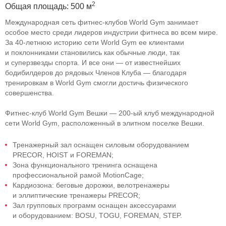
2
Общая площадь: 500 м
Международная сеть
фитнес-клубов
World Gym занимает
особое место среди лидеров индустрии фитнеса во всем мире.
За
40-летнюю
историю сети World Gym ее клиентами
и поклонниками становились как обычные люди, так
и суперзвезды спорта. И все они — от известнейших
бодибилдеров до рядовых Членов Клуба — благодаря
тренировкам в World Gym смогли достичь физического
совершенства.
Фитнес-клуб
World Gym Вешки —
200-ый
клуб международной
сети World Gym, расположенный в элитном поселке Вешки.
Тренажерный зал оснащен силовым оборудованием
PRECOR, HOIST и FOREMAN;
Зона функционального тренинга оснащена
профессиональной рамой MotionCage;
Кардиозона: беговые дорожки, велотренажеры
и эллиптические тренажеры PRECOR;
Зал групповых программ оснащен аксессуарами
и оборудованием: BOSU, TOGU, FOREMAN, STEP.