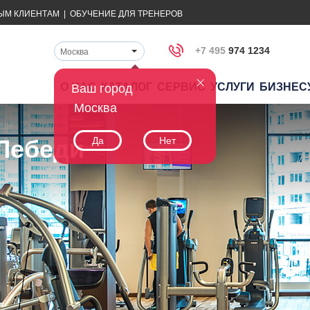
ЫМ КЛИЕНТАМ
|
ОБУЧЕНИЕ ДЛЯ ТРЕНЕРОВ
+7 495
974 1234
Москва
О НАС
КАТАЛОГ
СЕРВИС
УСЛУГИ
БИЗНЕС
Ваш город
Москва
беди
-Лебеди
Да
Нет