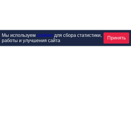
Мы используем
cookies
для сбора статистики,
Принять
работы и улучшения сайта
аталог
ардиотренажеры
Реабилитация и диагностик
иловые тренажеры
Инверсия и растяжка
вободные веса
Детский фитнес
одульные рамы
Мебель для фитнеса