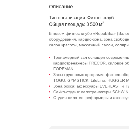
Описание
Тип организации: Фитнес-клуб
2
Общая площадь: 3 500 м
В новом
фитнес-клубе
«Republika» (Вало
оборудования,
кардио-зона
, зона свобод
салон красоты, массажный салон, солярий
Тренажерный зал оснащен современны
кардиотренажеры PRECOR, силовое о
FOREMAN
Залы групповых программ:
фитнес-обо
TOGU, GYMSTICK, LifeLine, HUGGER 
Зона бокса: аксессуары EVERLAST и 
Сайкл-студия
: велотренажеры SCHWI
Студия пилатес: реформеры и аксес