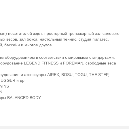
вая) посетителей ждет: просторный тренажерный зал силового
ных весов, зал бокса, настольный теннис, студия пилатес,
, бассейн и многое другое.
м оборудованием в соответствии с мировыми стандартами:
борудование LEGEND FITNESS и FOREMAN, свободные веса
рудование
и аксессуары AIREX, BOSU, TOGU, THE STEP,
MUGGER и др.
TWINS
NN
суары BALANCED BODY