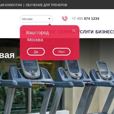
ЫМ КЛИЕНТАМ
|
ОБУЧЕНИЕ ДЛЯ ТРЕНЕРОВ
+7 495
974 1234
Москва
О НАС
КАТАЛОГ
СЕРВИС
УСЛУГИ
БИЗНЕС
Ваш город
Москва
я
вая
Да
Нет