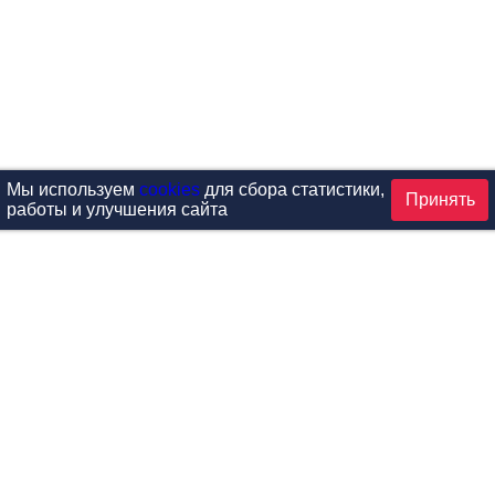
Мы используем
cookies
для сбора статистики,
Принять
работы и улучшения сайта
аталог
ардиотренажеры
Реабилитация и диагностик
иловые тренажеры
Инверсия и растяжка
вободные веса
Детский фитнес