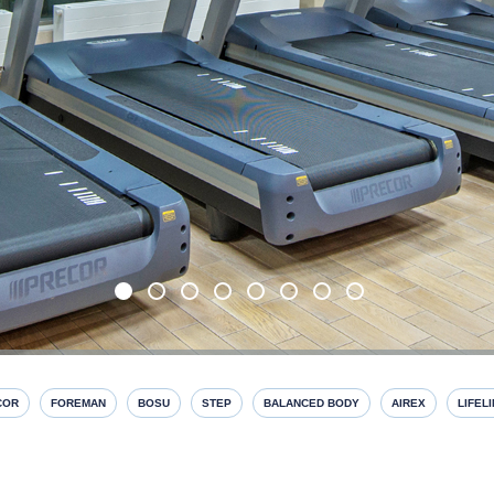
COR
FOREMAN
BOSU
STEP
BALANCED BODY
AIREX
LIFEL