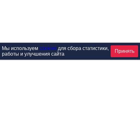
Мы используем
cookies
для сбора статистики,
Принять
работы и улучшения сайта
аталог
ардиотренажеры
Реабилитация и диагностик
иловые тренажеры
Инверсия и растяжка
вободные веса
Детский фитнес