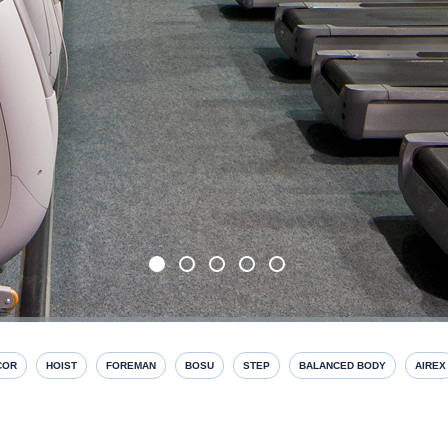
COR
HOIST
FOREMAN
BOSU
STEP
BALANCED BODY
AIREX