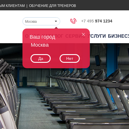
ЫМ КЛИЕНТАМ
|
ОБУЧЕНИЕ ДЛЯ ТРЕНЕРОВ
+7 495
974 1234
Москва
О НАС
КАТАЛОГ
СЕРВИС
УСЛУГИ
БИЗНЕС
Ваш город
Москва
т
Да
Нет