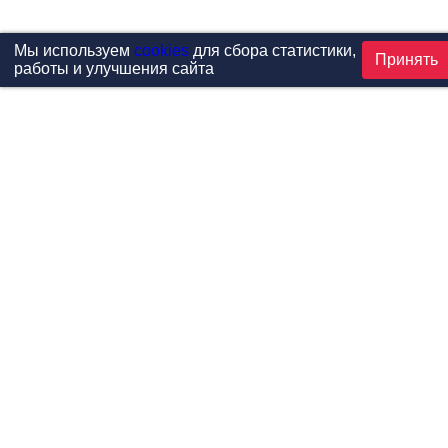
Мы используем
cookies
для сбора статистики,
Принять
работы и улучшения сайта
Проекты
Каталог
Новости
Контакты
©1999-2026 МФитнес. Все права защищены.
Разработка сайта —
студия «Сибирикс»