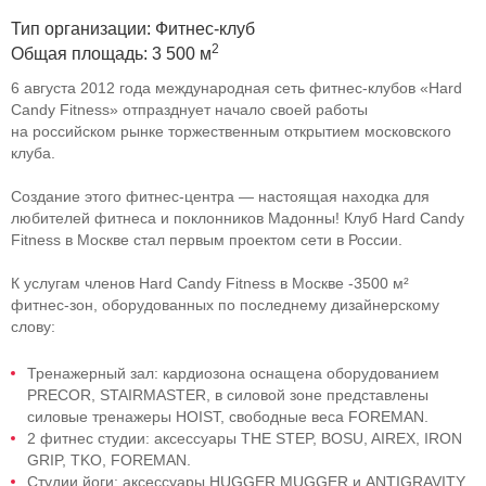
Тип организации: Фитнес-клуб
2
Общая площадь: 3 500 м
6 августа 2012 года международная сеть
фитнес-клубов
«Hard
Candy Fitness» отпразднует начало своей работы
на российском рынке торжественным открытием московского
клуба.
Создание этого
фитнес-центра
— настоящая находка для
любителей фитнеса и поклонников Мадонны! Клуб Hard Candy
Fitness в Москве стал первым проектом сети в России.
К услугам членов Hard Candy Fitness в Москве -3500 м²
фитнес-зон
, оборудованных по последнему дизайнерскому
слову:
Тренажерный зал: кардиозона оснащена оборудованием
PRECOR, STAIRMASTER, в силовой зоне представлены
силовые тренажеры HOIST, свободные веса FOREMAN.
2 фитнес студии: аксессуары THE STEP, BOSU, AIREX, IRON
GRIP, TKO, FOREMAN.
Студии йоги: аксессуары HUGGER MUGGER и ANTIGRAVITY,