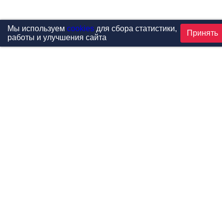
Мы используем
cookies
для сбора статистики,
Принять
работы и улучшения сайта
Проекты
Каталог
Новости
Контакты
©1999-2026 МФитнес. Все права защищены.
Разработка сайта —
студия «Сибирикс»