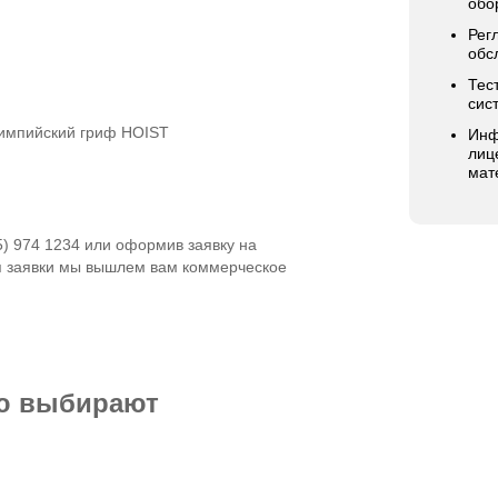
обо
Рег
обс
Тес
сис
лимпийский гриф HOIST
Инф
лиц
мат
5) 974 1234 или оформив заявку на
я заявки мы вышлем вам коммерческое
ью выбирают