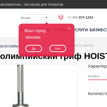
ЫМ КЛИЕНТАМ
|
ОБУЧЕНИЕ ДЛЯ ТРЕНЕРОВ
+7 495
974 1234
Москва
О НАС
КАТАЛОГ
СЕРВИС
УСЛУГИ
БИЗНЕС
Ваш город
Москва
ки под грифы
Подставка под олимпийский гриф HOIST CF-OPT-02
Да
Нет
 олимпийский гриф HOIS
Характер
Артикул
Количест