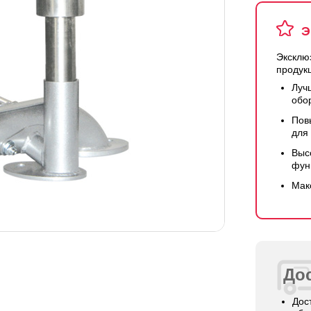
Э
Эксклю
продук
Луч
обо
Пов
для
Выс
фун
Мак
Дос
Дос