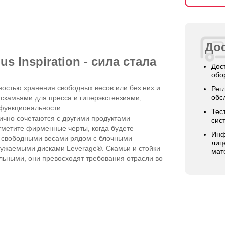
Дос
s Inspiration - сила стала
Дос
обо
остью хранения свободных весов или без них и
Рег
обс
скамьями для пресса и гиперэкстензиями,
 функциональности.
Тес
анично сочетаются с другими продуктами
сис
отметите фирменные черты, когда будете
Инф
о свободными весами рядом с блочными
лиц
гружаемыми дисками Leverage®. Cкамьи и стойки
мат
сильными, они превосходят требования отрасли во