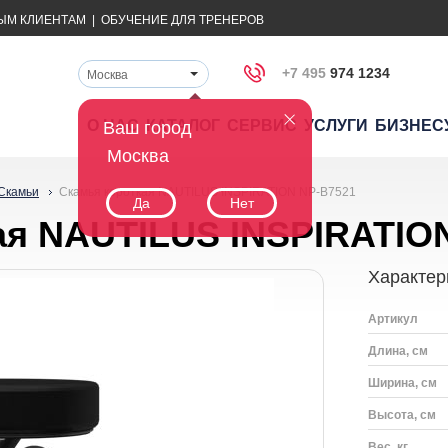
ЫМ КЛИЕНТАМ
|
ОБУЧЕНИЕ ДЛЯ ТРЕНЕРОВ
+7 495
974 1234
Москва
О НАС
КАТАЛОГ
СЕРВИС
УСЛУГИ
БИЗНЕС
Ваш город
Москва
Скамьи
Скамья короткая NAUTILUS INSPIRATION NP-B7521
Да
Нет
ая NAUTILUS INSPIRATIO
Характер
Артикул
Длина, см
Ширина, см
Высота, см
Вес, кг