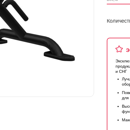
Количест
Э
Эксклю
продук
и СНГ
Луч
обо
Пов
для
Выс
фун
Мак