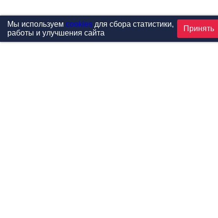
Мы используем
cookies
для сбора статистики,
Принять
работы и улучшения сайта
Проекты
Каталог
Новости
Контакты
©1999-2026 МФитнес. Все права защищены.
Разработка сайта —
студия «Сибирикс»