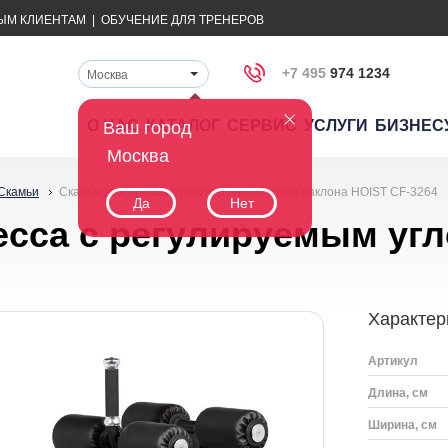
ЫМ КЛИЕНТАМ
|
ОБУЧЕНИЕ ДЛЯ ТРЕНЕРОВ
+7 495
974 1234
Москва
О НАС
КАТАЛОГ
СЕРВИС
УСЛУГИ
БИЗНЕС
Ваш город
Москва
Скамьи
Скамья для пресса с регулируемым углом наклона HOIST CF-3264
Да
Нет
есса с регулируемым уг
Характер
Артикул
Длина, см
Ширина, см