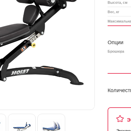
Высота, см
Вес, кг
Максимальная
Опции
Брошюра
Количест
Э
Эксклю