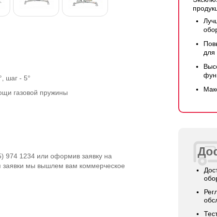
продук
Луч
обо
Пов
для
Выс
фун
, шаг - 5°
Мак
ощи газовой пружины
Дос
5) 974 1234 или оформив заявку на
я заявки мы вышлем вам коммерческое
Дос
обо
Рег
обс
Тес