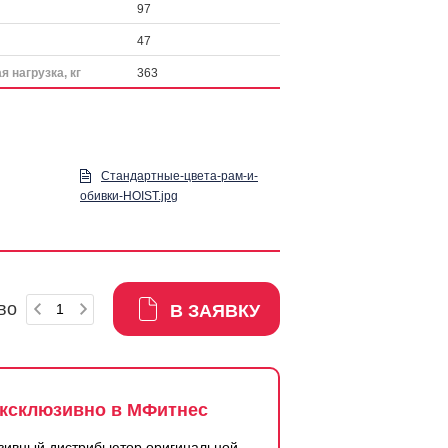
97
47
 нагрузка, кг
363
Стандартные-цвета-рам-и-
обивки-HOIST.jpg
во
В ЗАЯВКУ
ксклюзивно в МФитнес
зивный дистрибьютор оригинальной