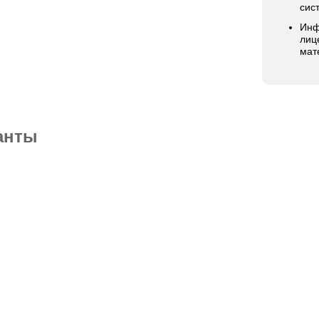
сис
Инф
лиц
мат
анты