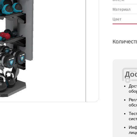
Материал
Цвет
Количест
Дос
Дос
обо
Рег
обс
Тес
сис
Инф
лиц