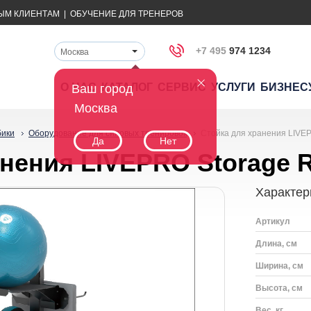
ЫМ КЛИЕНТАМ
|
ОБУЧЕНИЕ ДЛЯ ТРЕНЕРОВ
+7 495
974 1234
Москва
О НАС
КАТАЛОГ
СЕРВИС
УСЛУГИ
БИЗНЕС
Ваш город
Москва
бики
Оборудование для силовых тренировок
Стойка для хранения LIVE
Да
Нет
анения LIVEPRO Storage 
Характер
Артикул
Длина, см
Ширина, см
Высота, см
Вес, кг