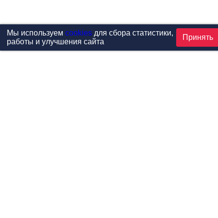
Мы используем
cookies
для сбора статистики,
Принять
работы и улучшения сайта
Проекты
Каталог
Новости
Контакты
©1999-2026 МФитнес. Все права защищены.
Разработка сайта —
студия «Сибирикс»