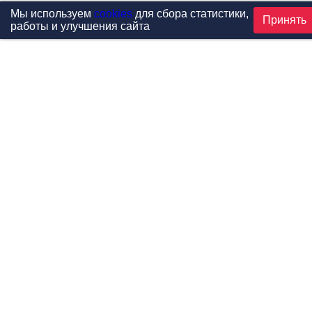
Мы используем
cookies
для сбора статистики,
Принять
работы и улучшения сайта
Проекты
Каталог
Новости
Контакты
©1999-2026 МФитнес. Все права защищены.
Разработка сайта —
студия «Сибирикс»