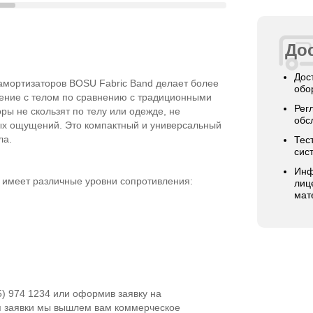
Дос
Дос
амортизаторов BOSU Fabric Band делает более
обо
ение с телом по сравнению с традиционными
Рег
ы не скользят по телу или одежде, не
обс
ых ощущений. Это компактный и универсальный
ла.
Тес
сис
Инф
 имеет различные уровни сопротивления:
лиц
мат
5) 974 1234 или оформив заявку на
я заявки мы вышлем вам коммерческое