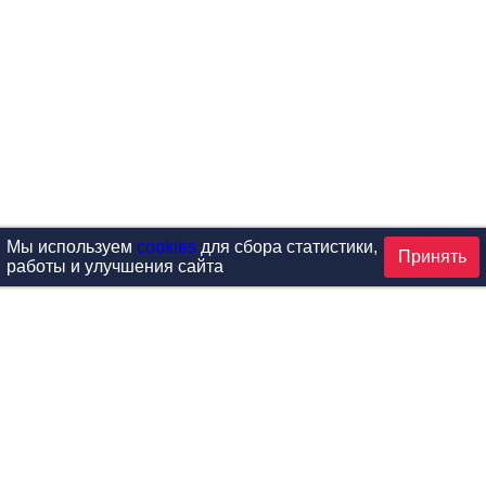
Мы используем
cookies
для сбора статистики,
Принять
работы и улучшения сайта
аталог
ардиотренажеры
Реабилитация и диагностик