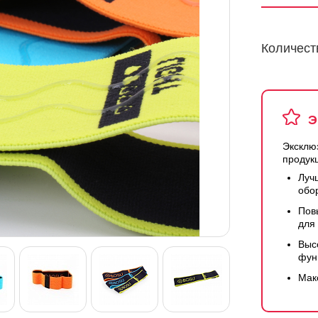
Количест
Э
Эксклю
продук
Луч
обо
Пов
для
Выс
фун
Мак