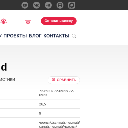
Оставить заявку
У
ПРОЕКТЫ
БЛОГ
КОНТАКТЫ
d
nd
истики
СРАВНИТЬ
72-6921/ 72-6922/ 72-
6923
26,5
9
черный/желтый, черный/
синий, черный/красный