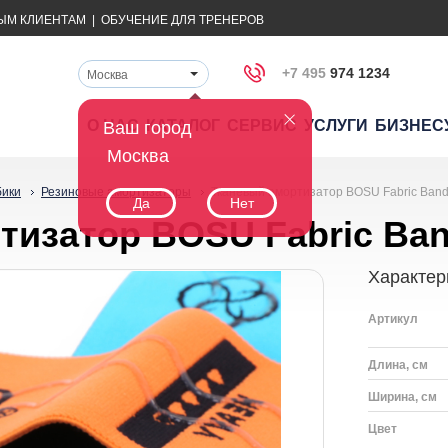
ЫМ КЛИЕНТАМ
|
ОБУЧЕНИЕ ДЛЯ ТРЕНЕРОВ
+7 495
974 1234
Москва
О НАС
КАТАЛОГ
СЕРВИС
УСЛУГИ
БИЗНЕС
Ваш город
Москва
бики
Резиновые амортизаторы
Тканевый амортизатор BOSU Fabric Ban
Да
Нет
тизатор BOSU Fabric Ba
Характер
Артикул
Длина, см
Ширина, см
Цвет