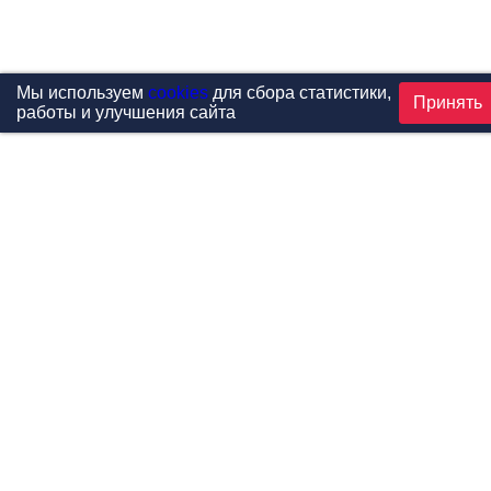
Мы используем
cookies
для сбора статистики,
Принять
работы и улучшения сайта
Проекты
Каталог
Новости
Контакты
©1999-2026 МФитнес. Все права защищены.
Разработка сайта —
студия «Сибирикс»