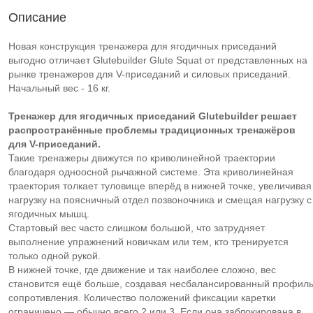
Описание
Новая конструкция тренажера для ягодичных приседаний
выгодно отличает Glutebuilder Glute Squat от представленных на
рынке тренажеров для V-приседаний и силовых приседаний.
Начальный вес - 16 кг.
Тренажер для ягодичных приседаний Glutebuilder решает
распространённые проблемы традиционных тренажёров
для V-приседаний.
Такие тренажеры движутся по криволинейной траектории
благодаря одноосной рычажной системе. Эта криволинейная
траектория толкает туловище вперёд в нижней точке, увеличивая
нагрузку на поясничный отдел позвоночника и смещая нагрузку с
ягодичных мышц.
Стартовый вес часто слишком большой, что затрудняет
выполнение упражнений новичкам или тем, кто тренируется
только одной рукой.
В нижней точке, где движение и так наиболее сложно, вес
становится ещё больше, создавая несбалансированный профил
сопротивления. Количество положений фиксации каретки
ограничено — обычно всего 2 или 3. Если она заблокирована в