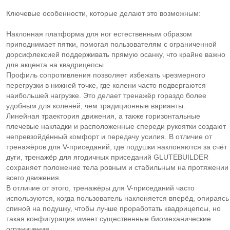
Ключевые особенности, которые делают это возможным:
Наклонная платформа для ног естественным образом
приподнимает пятки, помогая пользователям с ограниченной
дорсифлексией поддерживать прямую осанку, что крайне важно
для акцента на квадрицепсы.
Профиль сопротивления позволяет избежать чрезмерного
перегрузки в нижней точке, где колени часто подвергаются
наибольшей нагрузке. Это делает тренажёр гораздо более
удобным для коленей, чем традиционные варианты.
Линейная траектория движения, а также горизонтальные
плечевые накладки и расположенные спереди рукоятки создают
непревзойдённый комфорт и передачу усилия. В отличие от
тренажёров для V-приседаний, где подушки наклоняются за счёт
дуги, тренажёр для ягодичных приседаний GLUTEBUILDER
сохраняет положение тела ровным и стабильным на протяжении
всего движения.
В отличие от этого, тренажёры для V-приседаний часто
используются, когда пользователь наклоняется вперёд, опираясь
спиной на подушку, чтобы лучше проработать квадрицепсы, но
такая конфигурация имеет существенные биомеханические
ограничения.