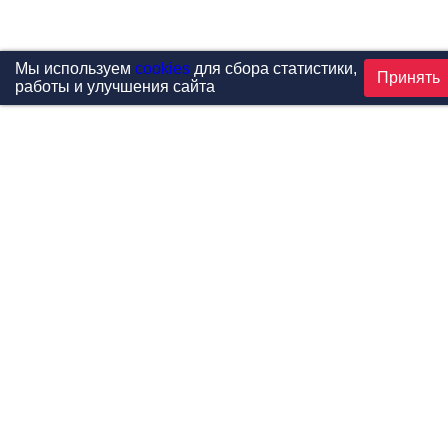
Мы используем
cookies
для сбора статистики,
Принять
работы и улучшения сайта
Проекты
Каталог
Новости
Контакты
©1999-2026 МФитнес. Все права защищены.
Разработка сайта —
студия «Сибирикс»