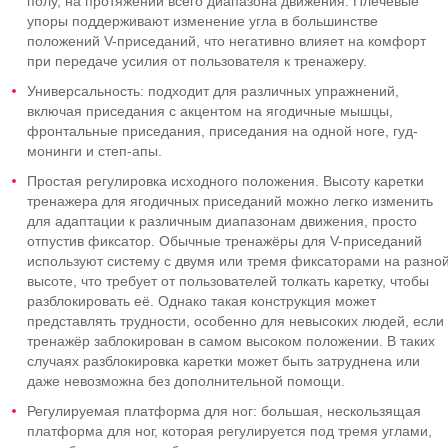
полу, на протяжении всего диапазона движения. Плечевые
упоры поддерживают изменение угла в большинстве
положений V-приседаний, что негативно влияет на комфорт
при передаче усилия от пользователя к тренажеру.
Универсальность: подходит для различных упражнений,
включая приседания с акцентом на ягодичные мышцы,
фронтальные приседания, приседания на одной ноге, гуд-
монинги и степ-апы.
Простая регулировка исходного положения. Высоту каретки
тренажера для ягодичных приседаний можно легко изменить
для адаптации к различным диапазонам движения, просто
отпустив фиксатор. Обычные тренажёры для V-приседаний
используют систему с двумя или тремя фиксаторами на разно
высоте, что требует от пользователей толкать каретку, чтобы
разблокировать её. Однако такая конструкция может
представлять трудности, особенно для невысоких людей, если
тренажёр заблокирован в самом высоком положении. В таких
случаях разблокировка каретки может быть затруднена или
даже невозможна без дополнительной помощи.
Регулируемая платформа для ног: большая, нескользящая
платформа для ног, которая регулируется под тремя углами,