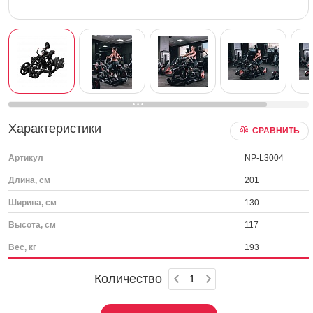
Характеристики
СРАВНИТЬ
Артикул
NP-L3004
Длина, см
201
Ширина, см
130
Высота, см
117
Вес, кг
193
Количество