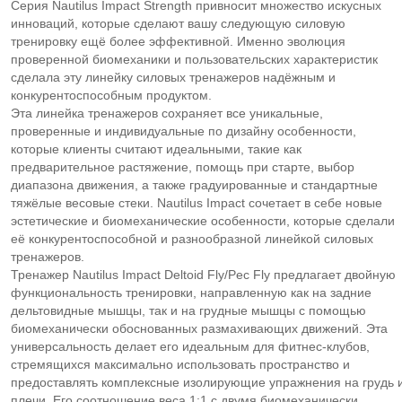
Серия Nautilus Impact Strength привносит множество искусных
инноваций, которые сделают вашу следующую силовую
тренировку ещё более эффективной. Именно эволюция
проверенной биомеханики и пользовательских характеристик
сделала эту линейку силовых тренажеров надёжным и
конкурентоспособным продуктом.
Эта линейка тренажеров сохраняет все уникальные,
проверенные и индивидуальные по дизайну особенности,
которые клиенты считают идеальными, такие как
предварительное растяжение, помощь при старте, выбор
диапазона движения, а также градуированные и стандартные
тяжёлые весовые стеки. Nautilus Impact сочетает в себе новые
эстетические и биомеханические особенности, которые сделали
её конкурентоспособной и разнообразной линейкой силовых
тренажеров.
Тренажер Nautilus Impact Deltoid Fly/Pec Fly предлагает двойную
функциональность тренировки, направленную как на задние
дельтовидные мышцы, так и на грудные мышцы с помощью
биомеханически обоснованных размахивающих движений. Эта
универсальность делает его идеальным для фитнес-клубов,
стремящихся максимально использовать пространство и
предоставлять комплексные изолирующие упражнения на грудь 
плечи. Его соотношение веса 1:1 с двумя биомеханически