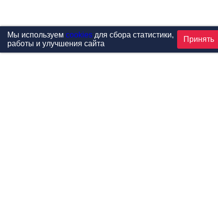
Мы используем
cookies
для сбора статистики,
Принять
работы и улучшения сайта
Проекты
Каталог
Новости
Контакты
©1999-2026 МФитнес. Все права защищены.
Разработка сайта —
студия «Сибирикс»