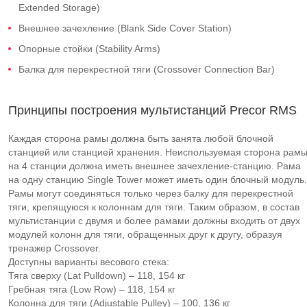
Extended Storage)
Внешнее зачехление (Blank Side Cover Station)
Опорные стойки (Stability Arms)
Балка для перекрестной тяги (Crossover Connection Bar)
Принципы построения мультистанций Precor RMS
Каждая сторона рамы должна быть занята любой блочной
станцией или станцией хранения. Неиспользуемая сторона рам
на 4 станции должна иметь внешнее зачехление-станцию. Рама
на одну станцию Single Tower может иметь один блочный модуль.
Рамы могут соединяться только через балку для перекрестной
тяги, крепящуюся к колоннам для тяги. Таким образом, в состав
мультистанции с двумя и более рамами должны входить от двух
модулей колонн для тяги, обращенных друг к другу, образуя
тренажер Crossover.
Доступны варианты весового стека:
Тяга сверху (Lat Pulldown) – 118, 154 кг
Гребная тяга (Low Row) – 118, 154 кг
Колонна для тяги (Adjustable Pulley) – 100, 136 кг