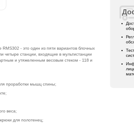
Дос
Дос
обо
Рег
обс
 RMS302 - это один из пяти вариантов блочных
Тес
ли четыре станции, входящие в мультистанции
сис
артным и утяжеленным весовым стеком - 118 и
Инф
лиц
мат
для проработки мышц спины;
кте;
го веса;
крюки для полотенец;