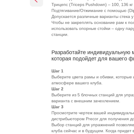
Трицепс (Triceps Pushdown) – 100, 136 кг
Подтягивание/Отжимание с помощью (Dip-C
Допускается различные варианты стека у
Чтобы не закреплять основание рам к по
использовать опорные стойки – одну пар
станции.
Разработайте индивидуальную м
которая подойдет для вашего ф
Шаг 1
Выберите цвета рамы и обивки, которые 
атмосфере вашего клуба.
Шаг 2
Выберите из 5 блочных станций для упра
варианта с внешним зачехлением.
Шаг 3
Просмотрите чертеж вашей индивидуальн
дистрибьютором Precor для получения 
Выбор станций для упражнений позволяе
клуба сейчас и в будущем. Когда придет