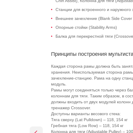
Chin Assist), Колонна для тяги (Adjustab
Станции для встроенного и наружного х
Внешнее зачехление (Blank Side Cover 
Опорные стойки (Stability Arms)
Балка для перекрестной тяги (Crossove
Принципы построения мультист
Каждая сторона рамы должна быть занят
хранения. Неиспользуемая сторона рамы
зачехление-станцию. Рама на одну станц
модуль.
Рамы могут соединяться только через ба
колоннам для тяги. Таким образом, в со
должны входить от двух модулей колонн д
тренажер Crossover.
Доступны варианты весового стека:
Тяга сверху (Lat Pulldown) – 118, 154 кг
Гребная тяга (Low Row) – 118, 154 кг
Колонна для тяги (Adjustable Pulley) – 100