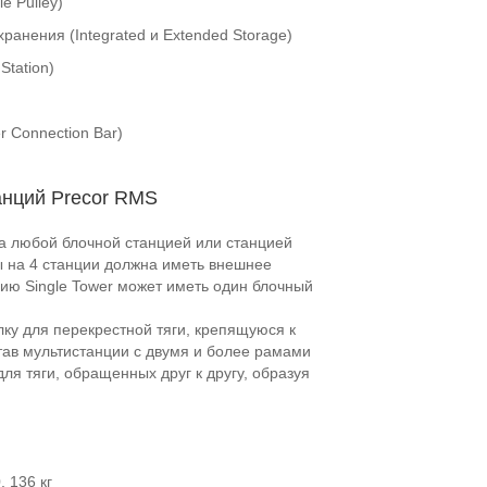
le Pulley)
ранения (Integrated и Extended Storage)
Station)
r Connection Bar)
анций Precor RMS
а любой блочной станцией или станцией
 на 4 станции должна иметь внешнее
ию Single Tower может иметь один блочный
лку для перекрестной тяги, крепящуюся к
став мультистанции с двумя и более рамами
ля тяги, обращенных друг к другу, образуя
, 136 кг