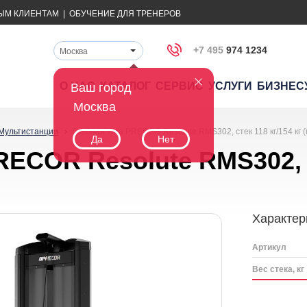
ЫМ КЛИЕНТАМ
|
ОБУЧЕНИЕ ДЛЯ ТРЕНЕРОВ
+7 495
974 1234
Москва
О НАС
КАТАЛОГ
СЕРВИС
УСЛУГИ
БИЗНЕС
Ваш город
Москва
Мультистанции
Гребная тяга PRECOR Resolute RMS302, стек 118 кг/154 кг 
Да
Нет
RECOR Resolute RMS302, с
Характер
Артикул
Вес стека, кг