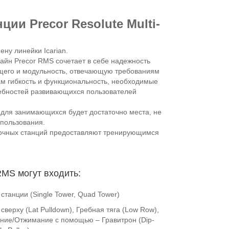
ии Precor Resolute Multi-
ну линейки Icarian.
йн Precor RMS сочетает в себе надежность
щего и модульность, отвечающую требованиям
ам гибкость и функциональность, необходимые
ебностей развивающихся пользователей
о для занимающихся будет достаточно места, не
спользования.
лочных станций предоставляют тренирующимся
RMS могут входить:
 станции (Single Tower, Quad Tower)
сверху (Lat Pulldown), Гребная тяга (Low Row),
ание/Отжимание с помощью – Гравитрон (Dip-