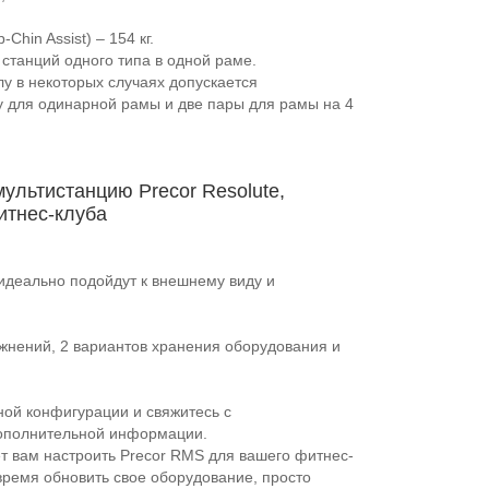
hin Assist) – 154 кг.
 станций одного типа в одной раме.
лу в некоторых случаях допускается
у для одинарной рамы и две пары для рамы на 4
ультистанцию Precor Resolute,
итнес-клуба
идеально подойдут к внешнему виду и
жнений, 2 вариантов хранения оборудования и
ой конфигурации и свяжитесь с
дополнительной информации.
т вам настроить Precor RMS для вашего фитнес-
 время обновить свое оборудование, просто