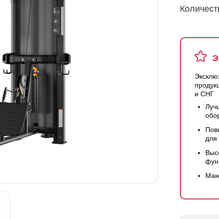
Количест
Э
Эксклю
продук
и СНГ
Луч
обо
Пов
для
Выс
фун
Мак