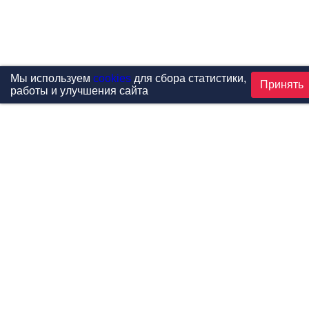
Мы используем
cookies
для сбора статистики,
Принять
работы и улучшения сайта
Проекты
Каталог
Новости
Контакты
©1999-2026 МФитнес. Все права защищены.