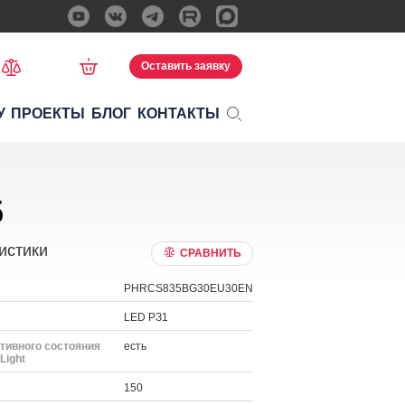
Оставить заявку
У
ПРОЕКТЫ
БЛОГ
КОНТАКТЫ
5
истики
СРАВНИТЬ
PHRCS835BG30EU30EN
LED PЗ1
тивного состояния
есть
Light
150