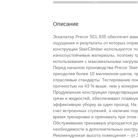
Описание
Эскалатор Precor SCL 835 обеспечит ма
ощущения и результаты от которых опра
конструкции StairClimber используются 
износоустойчивые материалы, поэтому т
использования с максимальными нагрузк
Перед началом производства Precor Stai
преодолев более 10 миллионов шагов, т
отраслевые стандарты. Тестирование по
прочностью на 43 % выше, чем у конкуре
Продуманная конструкция предотвращае
грязи и жидкостей, обеспечивает плавну
эффективную уборку за один проход. На 
счет встроенных ступеней, а наличие пор
время тренировки и принимать при этом
Обслуживание тренажера упрощается до
необходимости в дополнительных инстру
Рекомендуемая высота помещения – от 3