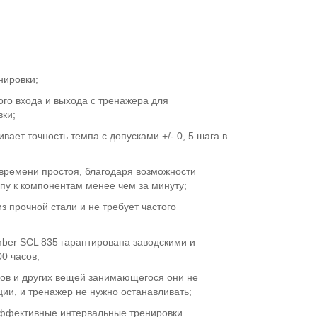
нировки;
го входа и выхода с тренажера для
вки;
ает точность темпа с допусками +/- 0, 5 шага в
времени простоя, благодаря возможности
пу к компонентам менее чем за минуту;
з прочной стали и не требует частого
imber SCL 835 гарантирована заводскими и
0 часов;
ов и других вещей занимающегося они не
ции, и тренажер не нужно останавливать;
ффективные интервальные тренировки