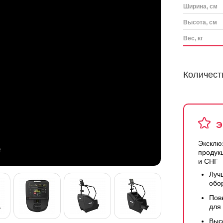
Ширина, см
Высота, см
Вес, кг
Количест
Э
Эксклю
продук
и СНГ
Луч
обо
Пов
для
Выс