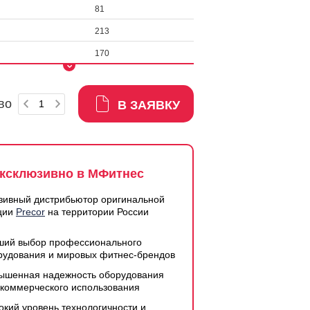
81
213
170
во
В ЗАЯВКУ
ксклюзивно в МФитнес
зивный дистрибьютор оригинальной
ции
Precor
на территории России
ший выбор профессионального
рудования и мировых фитнес-брендов
ышенная надежность оборудования
 коммерческого использования
окий уровень технологичности и