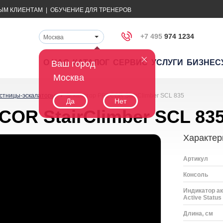
ЫМ КЛИЕНТАМ
|
ОБУЧЕНИЕ ДЛЯ ТРЕНЕРОВ
+7 495
974 1234
Москва
О НАС
КАТАЛОГ
СЕРВИС
УСЛУГИ
БИЗНЕС
Ваш город
Москва
стницы-эскалаторы
Эскалатор PRECOR StairClimber SCL 835
Да
Нет
OR StairClimber SCL 83
Характер
Артикул
Консоль
Индикатор ак
Active Status 
Длина, см