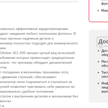
фун
Мак
ксимально эффективные кардиотренировки,
вдают ожидания любого поклонника фитнеса. В
только прочные надежные детали и
Дос
ренажер полностью подходит для коммерческого
ами.
Дос
rClimber SCL 835 прошел целый ряд испытаний,
обо
ребования которых превосходят традиционные
Рег
казало, что тренажер обладает динамической
обс
нтов.
т попадание в механизмы тренажеры пота,
Тес
сис
ю движение ступеней, обеспечивает
эскалатор легко подниматься и спускаться за
Инф
учней позволяет чувствовать себя уверенно во
лиц
 максимально удобное положение.
мат
ступом к внутренним деталям и механизмам без
ментах.
 м.