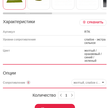
Характеристики
СРАВНИТЬ
Артикул
RTK
Уровни сопротивления
слабое - экстра
сильное
Цвет
желтый /
оранжевый /
синий /
зеленый
Опции
Сопротивление
желтый, слабое сопротивление - HD\DLXLRBTEKSTILYXL\YL-LI-00
Количество