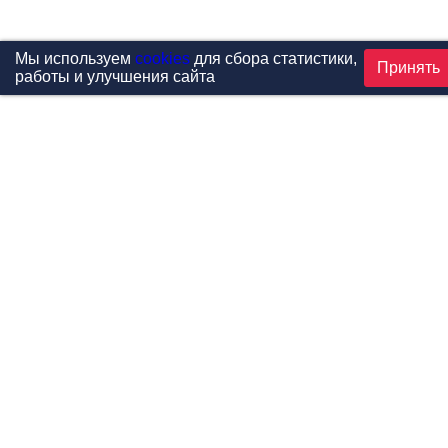
Мы используем
cookies
для сбора статистики,
Принять
работы и улучшения сайта
Проекты
Каталог
Новости
Контакты
©1999-2026 МФитнес. Все права защищены.
Разработка сайта —
студия «Сибирикс»