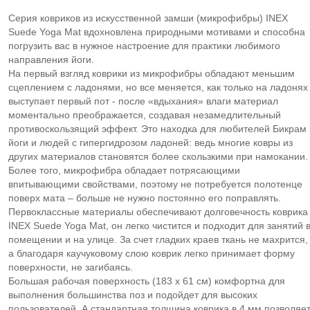
Серия ковриков из искусственной замши (микрофибры) INEX
Suede Yoga Mat вдохновлена природными мотивами и способна
погрузить вас в нужное настроение для практики любимого
направления йоги.
На первый взгляд коврики из микрофибры обладают меньшим
сцеплением с ладонями, но все меняется, как только на ладонях
выступает первый пот - после «вдыхания» влаги материал
моментально преображается, создавая незамедлительный
противоскользящий эффект. Это находка для любителей Бикрам
йоги и людей с гипергидрозом ладоней: ведь многие ковры из
других материалов становятся более скользкими при намокании.
Более того, микрофибра обладает потрясающими
впитывающими свойствами, поэтому не потребуется полотенце
поверх мата – больше не нужно постоянно его поправлять.
Первоклассные материалы обеспечивают долговечность коврика
INEX Suede Yoga Mat, он легко чистится и подходит для занятий 
помещении и на улице. За счет гладких краев ткань не махрится,
а благодаря каучуковому слою коврик легко принимает форму
поверхности, не загибаясь.
Большая рабочая поверхность (183 х 61 см) комфортна для
выполнения большинства поз и подойдет для высоких
пользователей. А стандартная толщина коврика в 4 мм позволяе