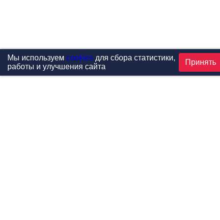
Мы используем
cookies
для сбора статистики,
Принять
работы и улучшения сайта
Проекты
Каталог
Новости
Контакты
©1999-2026 МФитнес. Все права защищены.