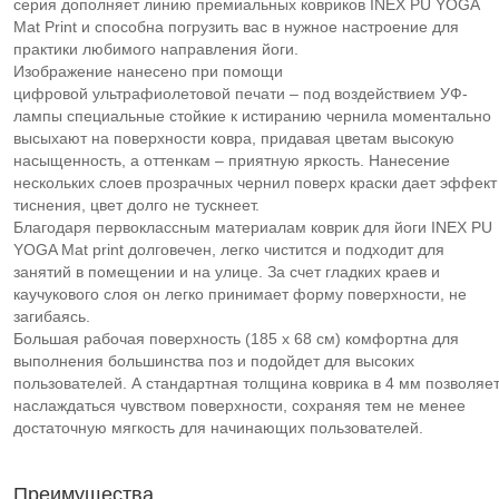
серия дополняет линию премиальных ковриков INEX PU YOGA
Mat Print и способна погрузить вас в нужное настроение для
практики любимого направления йоги.
Изображение нанесено при помощи
цифровой ультрафиолетовой печати – под воздействием УФ-
лампы специальные стойкие к истиранию чернила моментально
высыхают на поверхности ковра, придавая цветам высокую
насыщенность, а оттенкам – приятную яркость. Нанесение
нескольких слоев прозрачных чернил поверх краски дает эффект
тиснения, цвет долго не тускнеет.
Благодаря первоклассным материалам коврик для йоги INEX PU
YOGA Mat print долговечен, легко чистится и подходит для
занятий в помещении и на улице. За счет гладких краев и
каучукового слоя он легко принимает форму поверхности, не
загибаясь.
Большая рабочая поверхность (185 х 68 см) комфортна для
выполнения большинства поз и подойдет для высоких
пользователей. А стандартная толщина коврика в 4 мм позволяе
наслаждаться чувством поверхности, сохраняя тем не менее
достаточную мягкость для начинающих пользователей.
Преимущества