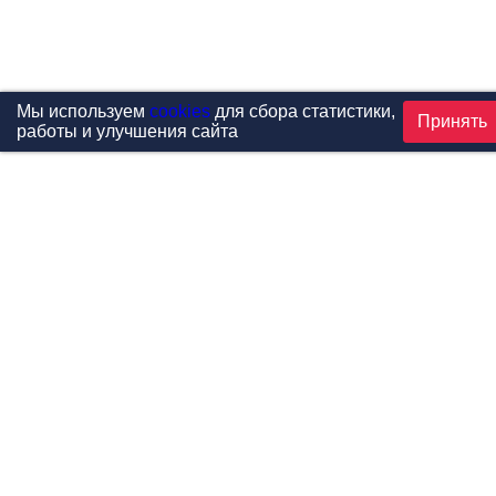
Мы используем
cookies
для сбора статистики,
Принять
работы и улучшения сайта
Проекты
Каталог
Новости
Контакты
©1999-2026 МФитнес. Все права защищены.
Разработка сайта —
студия «Сибирикс»