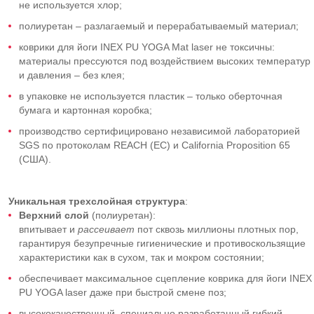
не используется хлор;
полиуретан – разлагаемый и перерабатываемый материал;
коврики для йоги INEX PU YOGA Mat laser не токсичны:
материалы прессуются под воздействием высоких температур
и давления – без клея;
в упаковке не используется пластик – только оберточная
бумага и картонная коробка;
производство сертифицировано независимой лабораторией
SGS по протоколам REACH (ЕС) и California Proposition 65
(США).
Уникальная
трехслойная структура
:
Верхний слой
(полиуретан):
впитывает и
рассеивает
пот сквозь миллионы плотных пор,
гарантируя безупречные гигиенические и противоскользящие
характеристики как в сухом, так и мокром состоянии;
обеспечивает максимальное сцепление коврика для йоги INEX
PU YOGA laser даже при быстрой смене поз;
высококачественный, специально разработанный гибкий