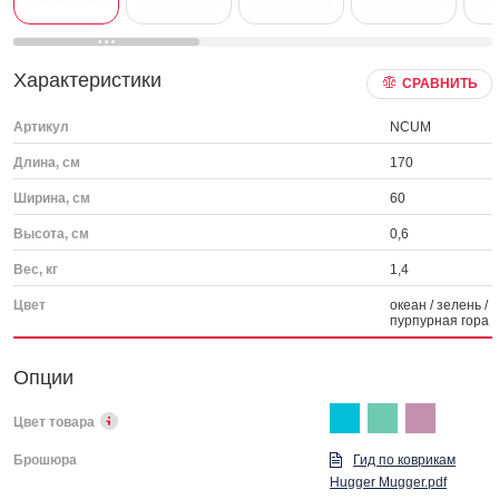
Характеристики
СРАВНИТЬ
Артикул
NCUM
Длина, см
170
Ширина, см
60
Высота, см
0,6
Вес, кг
1,4
Цвет
океан / зелень /
пурпурная гора
Опции
Цвет товара
Брошюра
Гид по коврикам
Hugger Mugger.pdf