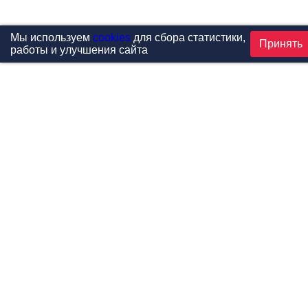
Мы используем
cookies
для сбора статистики,
Принять
работы и улучшения сайта
Проекты
Каталог
Новости
Контакты
©1999-2026 МФитнес. Все права защищены.
Разработка сайта —
студия «Сибирикс»