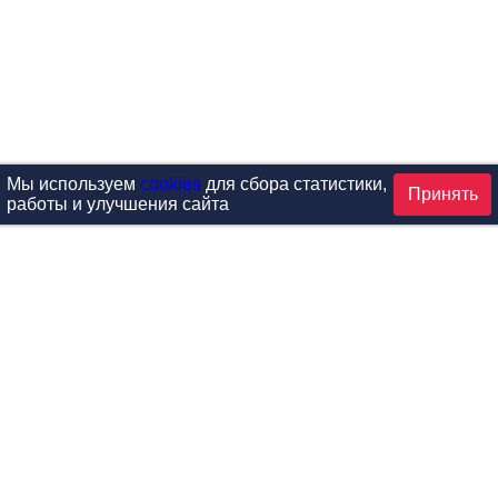
Мы используем
cookies
для сбора статистики,
Принять
работы и улучшения сайта
аталог
ардиотренажеры
Реабилитация и диагностик
иловые тренажеры
Инверсия и растяжка
вободные веса
Детский фитнес