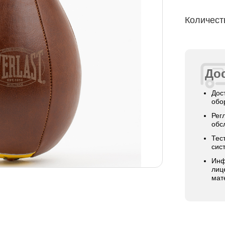
Количест
Дос
Дос
обо
Рег
обс
Тес
сис
Инф
лиц
мат