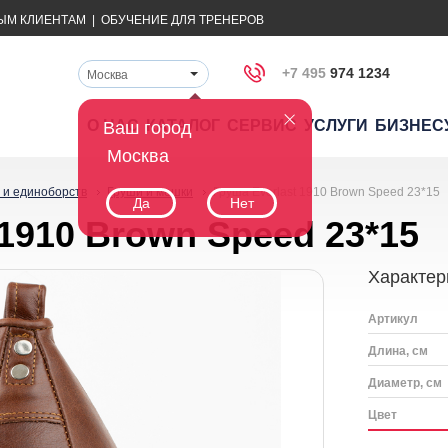
ЫМ КЛИЕНТАМ
|
ОБУЧЕНИЕ ДЛЯ ТРЕНЕРОВ
+7 495
974 1234
Москва
О НАС
КАТАЛОГ
СЕРВИС
УСЛУГИ
БИЗНЕС
Ваш город
Москва
 и единоборств
Груши и мешки
Груша Everlast 1910 Brown Speed 23*15
Да
Нет
 1910 Brown Speed 23*15
Характер
Артикул
Длина, см
Диаметр, см
Цвет