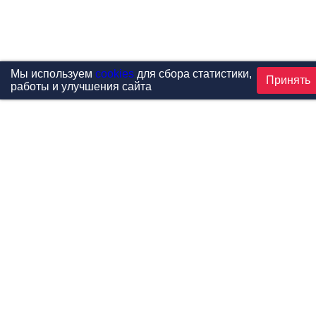
Мы используем
cookies
для сбора статистики,
Принять
работы и улучшения сайта
Проекты
Каталог
Новости
Контакты
©1999-2026 МФитнес. Все права защищены.