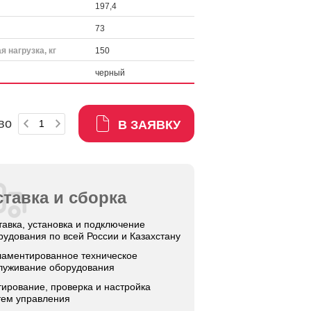
197,4
73
 нагрузка, кг
150
черный
во
В ЗАЯВКУ
тавка и сборка
тавка, установка и подключение
рудования по всей России и Казахстану
ламентированное техническое
луживание оборудования
тирование, проверка и настройка
тем управления