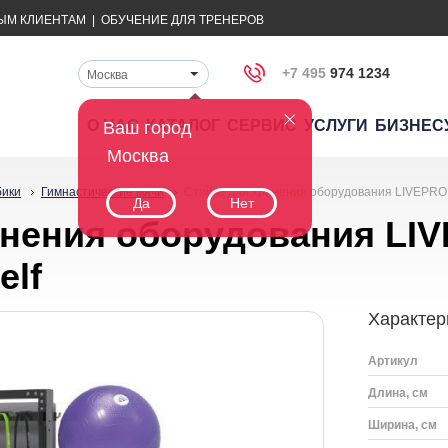
ЫМ КЛИЕНТАМ
|
ОБУЧЕНИЕ ДЛЯ ТРЕНЕРОВ
+7 495
974 1234
Москва
О НАС
КАТАЛОГ
СЕРВИС
УСЛУГИ
БИЗНЕС
Ваш город
Москва
бики
Гимнастические мячи
Стойка для хранения оборудования LIVEPRO 
Да
Нет
анения оборудования LI
elf
Характер
Артикул
Длина, см
Ширина, см