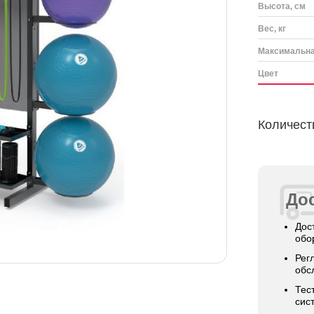
Высота, см
Вес, кг
Максимальная
Цвет
Количест
Дос
Дос
обо
Рег
обс
Тес
сис