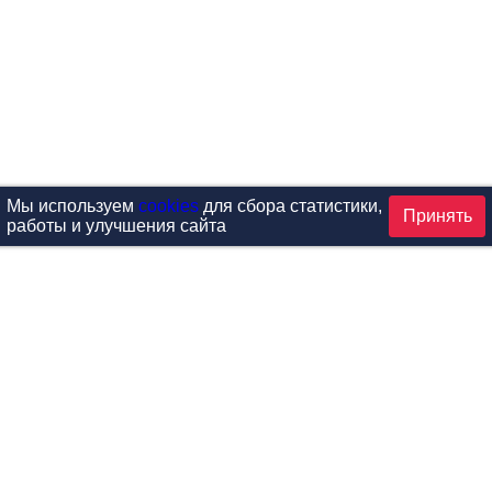
Мы используем
cookies
для сбора статистики,
Принять
работы и улучшения сайта
аталог
ардиотренажеры
Реабилитация и диагностик
иловые тренажеры
Инверсия и растяжка