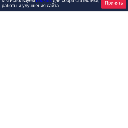
Мы используем
cookies
для сбора статистики,
Принять
работы и улучшения сайта
аталог
ардиотренажеры
Реабилитация и диагностик
иловые тренажеры
Инверсия и растяжка
вободные веса
Детский фитнес
одульные рамы
Мебель для фитнеса
илатес
Б/У тренажеры
эробика
Выставочное оборудование
ога
Запчасти для тренажеров
ункциональный тренинг
Контроль доступа (СКУД)