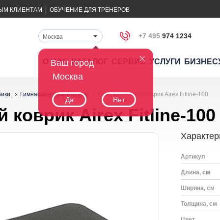
ЫМ КЛИЕНТАМ
|
ОБУЧЕНИЕ ДЛЯ ТРЕНЕРОВ
+7 495
974 1234
Москва
О НАС
КАТАЛОГ
СЕРВИС
УСЛУГИ
БИЗНЕС
Ваш город
Москва
бики
Гимнастические коврики
Гимнастический коврик Airex Fitline-100
Да
Нет
коврик Airex Fitline-100
Характер
Артикул
Длина, см
Ширина, см
Толщина, см
Цвет