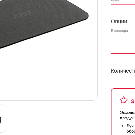
Опции
Брошюра
Количест
Э
Эксклю
продук
Луч
обо