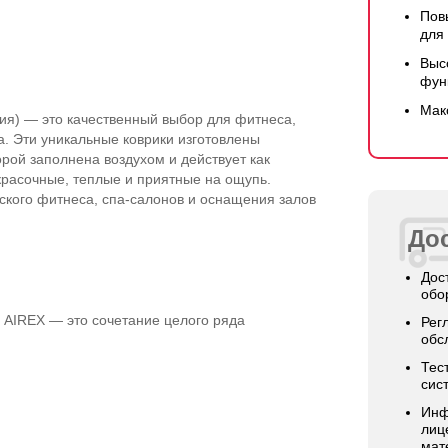
Пов
для
Выс
фун
Мак
ия) — это качественный выбор для фитнеса,
ха. Эти уникальные коврики изготовлены
орой заполнена воздухом и действует как
красочные, теплые и приятные на ощупь.
ского фитнеса, спа-салонов и оснащения залов
Дос
Дос
обо
в AIREX — это сочетание целого ряда
Рег
обс
Тес
сис
Инф
лиц
мат