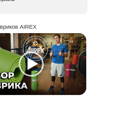
овриков AIREX