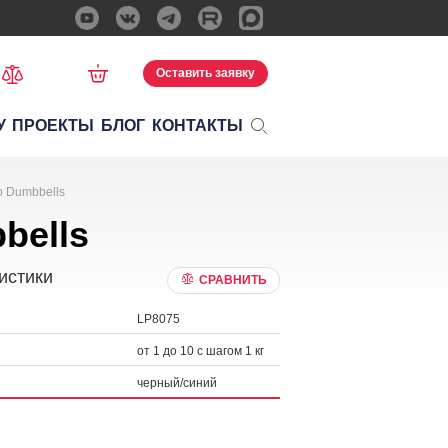
Оставить заявку
У
ПРОЕКТЫ
БЛОГ
КОНТАКТЫ
o Dumbbells
bells
истики
СРАВНИТЬ
LP8075
от 1 до 10 с шагом 1 кг
черный/синий