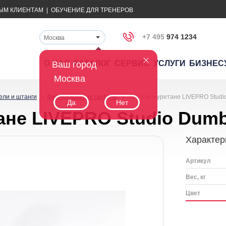
ЫМ КЛИЕНТАМ
|
ОБУЧЕНИЕ ДЛЯ ТРЕНЕРОВ
+7 495
974 1234
Москва
О НАС
КАТАЛОГ
СЕРВИС
УСЛУГИ
БИЗНЕС
Ваш город
Москва
ели и штанги
Фиксированные гантели
Гантели в уретане LIVEPRO Studi
Да
Нет
ане LIVEPRO Studio Dumb
Характер
Артикул
Вес, кг
Цвет