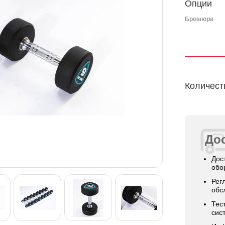
Опции
Брошюра
Количест
Дос
Дос
обо
Рег
обс
Тес
сис