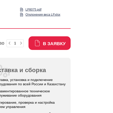
LP8075.pdf
Отклонения веса LP.xlsx
во
В ЗАЯВКУ
тавка и сборка
тавка, установка и подключение
рудования по всей России и Казахстану
ламентированное техническое
луживание оборудования
тирование, проверка и настройка
тем управления