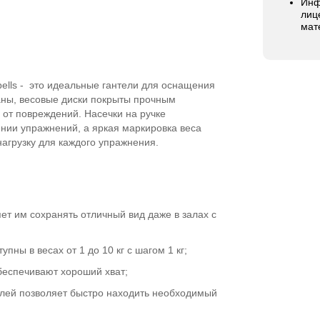
Инф
лиц
мат
ells - это идеальные гантели для оснащения
ны, весовые диски покрыты прочным
от повреждений. Насечки на ручке
нии упражнений, а яркая маркировка веса
агрузку для каждого упражнения.
ет им сохранять отличный вид даже в залах с
пны в весах от 1 до 10 кг с шагом 1 кг;
беспечивают хороший хват;
елей позволяет быстро находить необходимый