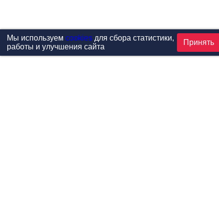
Мы используем
cookies
для сбора статистики,
Принять
работы и улучшения сайта
Проекты
Каталог
Новости
Контакты
©1999-2026 МФитнес. Все права защищены.
Разработка сайта —
студия «Сибирикс»