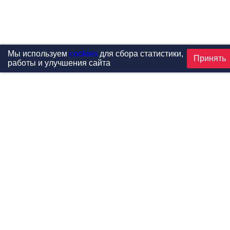
Мы используем
cookies
для сбора статистики,
Принять
работы и улучшения сайта
Проекты
Каталог
Новости
Контакты
©1999-2026 МФитнес. Все права защищены.